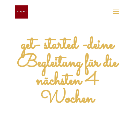
get- started -deine
Begleitung für die
nächsten 4
Wochen