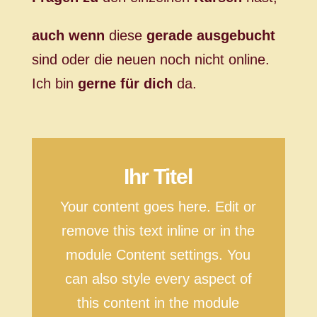
auch wenn
diese
gerade ausgebucht
sind oder die neuen noch nicht online.
Ich bin
gerne für dich
da.
Ihr Titel
Your content goes here. Edit or
remove this text inline or in the
module Content settings. You
can also style every aspect of
this content in the module